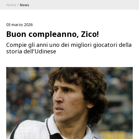
Home
News
ABBONAMENTI
03 marzo 2026
1896 MEMBERSHIP PROGRAM
Buon compleanno, Zico!
Compie gli anni uno dei migliori giocatori della
STAGIONE
storia dell'Udinese
CLUB
Serie A
BLUENERGY STADIUM
Coppa Italia
MEETING CENTER
SPONSOR
Calendari e Risultati
Classifiche
SQUADRE