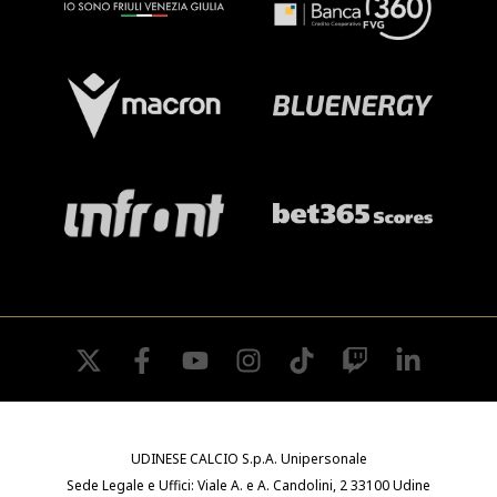
twitter
facebook
youtube
instagram
tiktok
twitch
linkedin
UDINESE CALCIO S.p.A. Unipersonale
Sede Legale e Uffici: Viale A. e A. Candolini, 2 33100 Udine