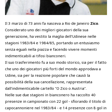
SHOP
Academy
Cattedra Universidad Europea
Il 3 marzo di 73 anni fa nasceva a Rio de Janeiro
Zico
.
PHOTOGALLERY
Esports
Considerato uno dei migliori giocatori della sua
generazione, ha vestito la maglia dell'Udinese nelle
stagioni 1983/84 e 1984/85, portando un entusiasmo
senza eguali nella piazza e facendo vivere momenti
indimenticabili ai tifosi bianconeri.
Il suo trasferimento fu a suo modo storico, sia per il fatto
che uno dei giocatori più forti del mondo approdava a
Udine, sia per la reazione popolare che causò la
possibilità della sua cancellazione, rappresentata
dall'indimenticabile cartello "O Zico o Austria".
Nelle sue due stagioni in bianconero ha raccolto 40
presenze in campionato con 22 gol - sfiorando il titolo di
capocannoniere nel 1983/84 - e 14 presenze con 8 gol in