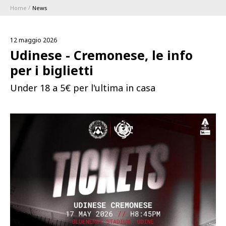
Home
News
ABBONAMENTI
12 maggio 2026
1896 MEMBERSHIP PROGRAM
Udinese - Cremonese, le info
per i biglietti
STAGIONE
Under 18 a 5€ per l'ultima in casa
CLUB
Serie A
BLUENERGY STADIUM
Coppa Italia
MEETING CENTER
SPONSOR
Calendari e Risultati
Classifiche
SQUADRE