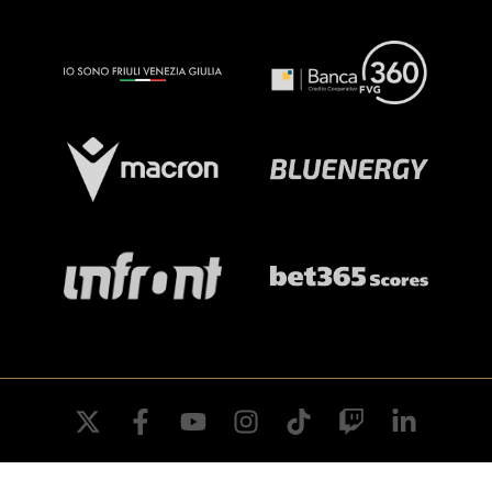
twitter
facebook
youtube
instagram
tiktok
twitch
linkedin