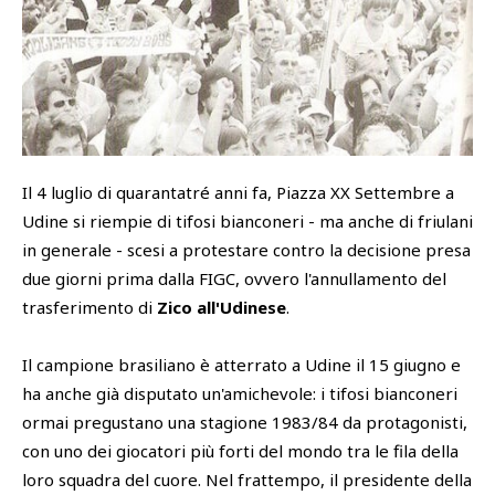
SHOP
Academy
Cattedra Universidad Europea
PHOTOGALLERY
Esports
Il 4 luglio di quarantatré anni fa, Piazza XX Settembre a
Udine si riempie di tifosi bianconeri - ma anche di friulani
in generale - scesi a protestare contro la decisione presa
due giorni prima dalla FIGC, ovvero l'annullamento del
trasferimento di
Zico all'Udinese
.
Il campione brasiliano è atterrato a Udine il 15 giugno e
ha anche già disputato un'amichevole: i tifosi bianconeri
ormai pregustano una stagione 1983/84 da protagonisti,
con uno dei giocatori più forti del mondo tra le fila della
loro squadra del cuore. Nel frattempo, il presidente della