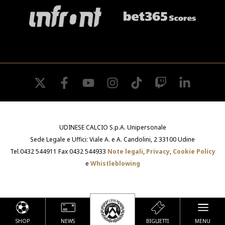
twitter
facebook
youtube
instagram
tiktok
twitch
linkedin
UDINESE CALCIO S.p.A. Unipersonale
Sede Legale e Uffici: Viale A. e A. Candolini, 2 33100 Udine
Tel.0432 544911 Fax 0432 544933
Note legali
,
Privacy
,
Cookie Policy
e
Whistleblowing
SHOP
NEWS
BIGLIETTI
MENU
Le tue preferenze relative alla privacy