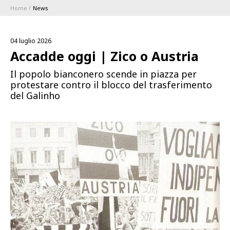
Home
News
ABBONAMENTI
04 luglio 2026
1896 MEMBERSHIP PROGRAM
Accadde oggi | Zico o Austria
Il popolo bianconero scende in piazza per
STAGIONE
protestare contro il blocco del trasferimento
del Galinho
CLUB
Serie A
BLUENERGY STADIUM
Coppa Italia
MEETING CENTER
SPONSOR
Calendari e Risultati
Classifiche
SQUADRE