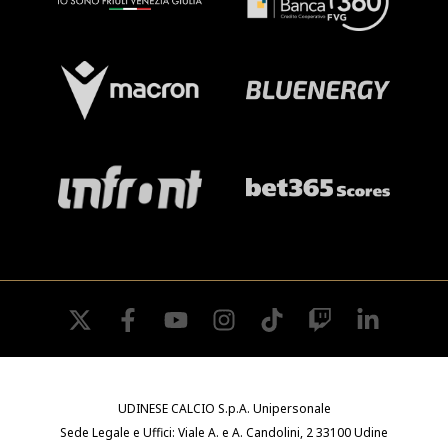
twitter
facebook
youtube
instagram
tiktok
twitch
linkedin
UDINESE CALCIO S.p.A. Unipersonale
Sede Legale e Uffici: Viale A. e A. Candolini, 2 33100 Udine