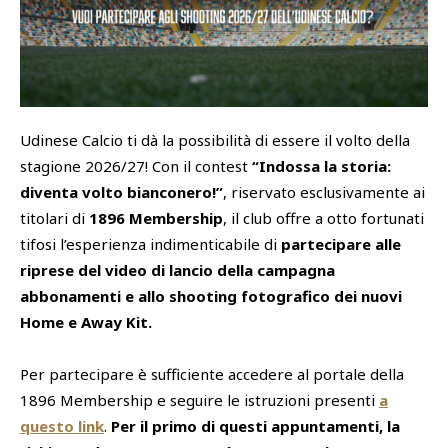
SHOP
Academy
Cattedra Universidad Europea
PHOTOGALLERY
Esports
Udinese Calcio ti dà la possibilità di essere il volto della
stagione 2026/27! Con il contest
“Indossa la storia:
diventa volto bianconero!”
, riservato esclusivamente ai
titolari di
1896 Membership
, il club offre a otto fortunati
tifosi l’esperienza indimenticabile di
partecipare alle
riprese del video di lancio della campagna
abbonamenti e allo shooting fotografico dei nuovi
Home e Away Kit.
Per partecipare è sufficiente accedere al portale della
1896 Membership e seguire le istruzioni presenti
a
questo link
.
Per il primo di questi appuntamenti, la