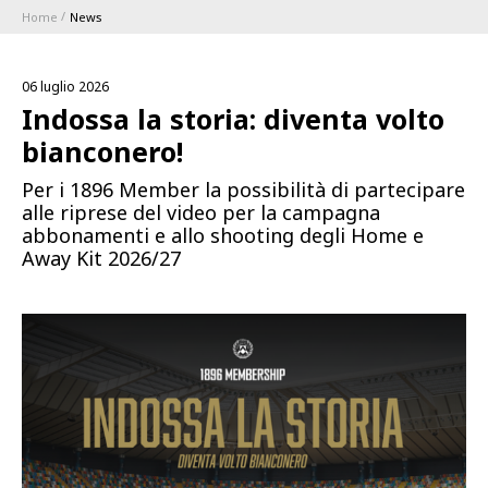
Home
News
ABBONAMENTI
06 luglio 2026
1896 MEMBERSHIP PROGRAM
Indossa la storia: diventa volto
bianconero!
STAGIONE
Per i 1896 Member la possibilità di partecipare
alle riprese del video per la campagna
CLUB
abbonamenti e allo shooting degli Home e
Away Kit 2026/27
Serie A
BLUENERGY STADIUM
Coppa Italia
MEETING CENTER
SPONSOR
Calendari e Risultati
Classifiche
SQUADRE