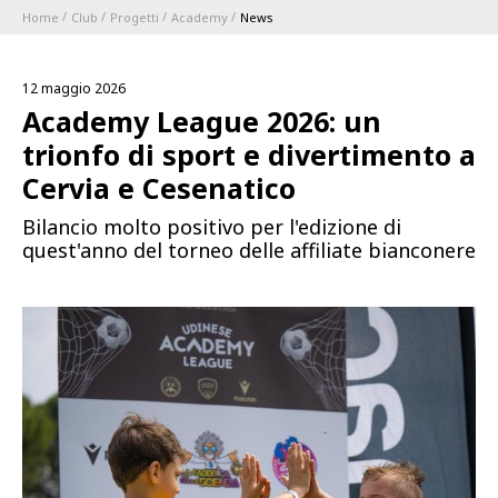
Home
Club
Progetti
Academy
News
ABBONAMENTI
12 maggio 2026
1896 MEMBERSHIP PROGRAM
Academy League 2026: un
trionfo di sport e divertimento a
STAGIONE
Cervia e Cesenatico
Bilancio molto positivo per l'edizione di
CLUB
quest'anno del torneo delle affiliate bianconere
Serie A
BLUENERGY STADIUM
Coppa Italia
MEETING CENTER
SPONSOR
Calendari e Risultati
Classifiche
SQUADRE