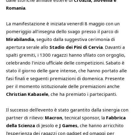
dalle storiche affiliate estere di
Croazia, Slovenia e
Romania
.
La manifestazione è iniziata venerdì 8 maggio con un
pomeriggio all'insegna dello svago presso il parco di
Mirabilandia
, seguito dalla suggestiva cerimonia di
apertura serale allo
Stadio dei Pini di Cervia
. Davanti a
spalti gremiti, i 1300 ragazzi hanno sfilato con orgoglio,
celebrando l'inizio ufficiale delle competizioni. Sabato è
stato il giorno delle gare intense, che hanno portato alle
fasi finali e seguenti premiazioni di domenica. Presente
per il momento istituzionale delle premiazioni anche
Christian Kabasele
, che ha premiato i partecipanti.
Il successo dell'evento è stato garantito dalla sinergia con
partner di rilievo:
Macron
, tecnical sponsor, la
Fabbrica
della Scienza
di Jesolo e
J Games
, che hanno arricchito
l'esperienza dei ragazzi con gadget ed omaggi per