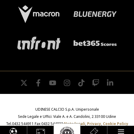
twitter
facebook
youtube
instagram
tiktok
twitch
linkedin
UDINESE CALCIO S.p.A. Unipersonale
Sede Legale e Uffici: Viale A. e A. Candolini, 2 33100 Udine
Tel.0432 544911 Fax 0432 544933
Note legali
,
Privacy
,
Cookie Policy
e
Whistleblowing