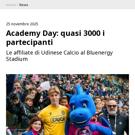
Home
News
ABBONAMENTI
25 novembre 2025
1896 MEMBERSHIP PROGRAM
Academy Day: quasi 3000 i
partecipanti
STAGIONE
Le affiliate di Udinese Calcio al Bluenergy
Stadium
CLUB
Serie A
BLUENERGY STADIUM
Coppa Italia
MEETING CENTER
SPONSOR
Calendari e Risultati
Classifiche
SQUADRE