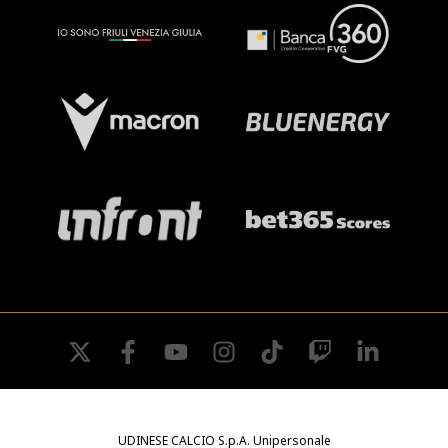
twitter
facebook
youtube
instagram
tiktok
twitch
linkedin
UDINESE CALCIO S.p.A. Unipersonale