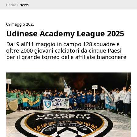
Home
News
ABBONAMENTI
09 maggio 2025
1896 MEMBERSHIP PROGRAM
Udinese Academy League 2025
Dal 9 all’11 maggio in campo 128 squadre e
STAGIONE
oltre 2000 giovani calciatori da cinque Paesi
per il grande torneo delle affiliate bianconere
CLUB
Serie A
BLUENERGY STADIUM
Coppa Italia
MEETING CENTER
SPONSOR
Calendari e Risultati
Classifiche
SQUADRE