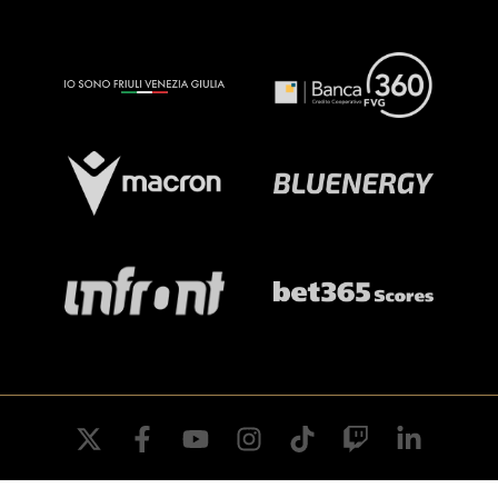
twitter
facebook
youtube
instagram
tiktok
twitch
linkedin