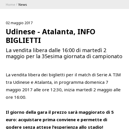
Home
News
ABBONAMENTI
02 maggio 2017
1896 MEMBERSHIP PROGRAM
Udinese - Atalanta, INFO
BIGLIETTI
STAGIONE
La vendita libera dalle 16:00 di martedì 2
maggio per la 35esima giornata di campionato
CLUB
Serie A
La vendita libera dei biglietti per il match di Serie A TIM
BLUENERGY STADIUM
Coppa Italia
tra Udinese e Atalanta, in programma domenica 7
maggio 2017 alle ore 12:30, inizia martedì 2 maggio alle
MEETING CENTER
ore 16:00.
SPONSOR
Il giorno della gara il prezzo sarà maggiorato di 5
Calendari e Risultati
euro: acquistare prima conviene e permette di
Classifiche
SQUADRE
godere senza attese l'esperienza allo stadio!