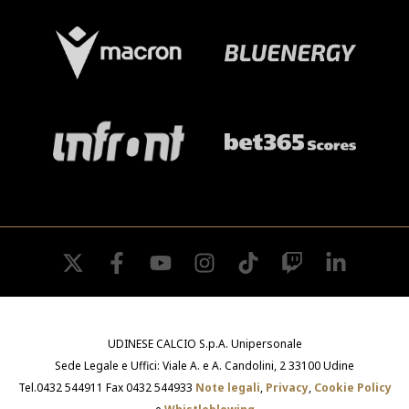
twitter
facebook
youtube
instagram
tiktok
twitch
linkedin
UDINESE CALCIO S.p.A. Unipersonale
Sede Legale e Uffici: Viale A. e A. Candolini, 2 33100 Udine
Tel.0432 544911 Fax 0432 544933
Note legali
,
Privacy
,
Cookie Policy