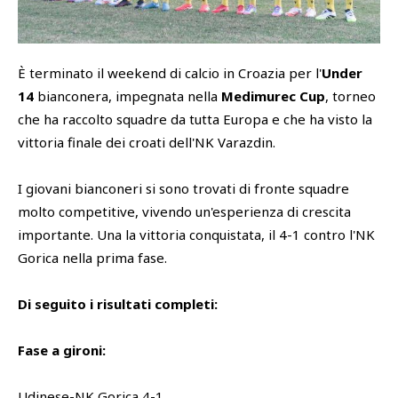
SHOP
Academy
È terminato il weekend di calcio in Croazia per l'
Under
Cattedra Universidad Europea
PHOTOGALLERY
Esports
14
bianconera, impegnata nella
Medimurec Cup
, torneo
che ha raccolto squadre da tutta Europa e che ha visto la
vittoria finale dei croati dell'NK Varazdin.
I giovani bianconeri si sono trovati di fronte squadre
molto competitive, vivendo un'esperienza di crescita
importante. Una la vittoria conquistata, il 4-1 contro l'NK
Gorica nella prima fase.
Di seguito i risultati completi:
Fase a gironi:
Udinese-NK Gorica 4-1