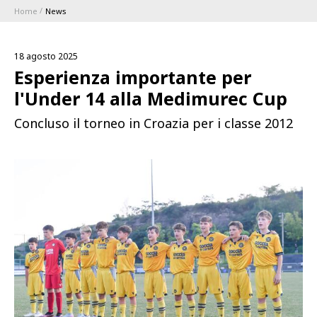
Home
News
ABBONAMENTI
18 agosto 2025
1896 MEMBERSHIP PROGRAM
Esperienza importante per
l'Under 14 alla Medimurec Cup
STAGIONE
Concluso il torneo in Croazia per i classe 2012
CLUB
Serie A
BLUENERGY STADIUM
Coppa Italia
MEETING CENTER
SPONSOR
Calendari e Risultati
Classifiche
SQUADRE