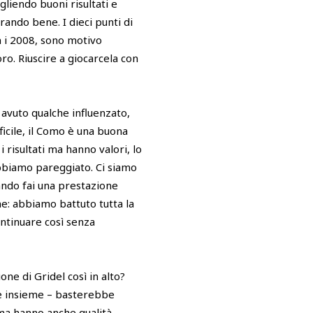
liendo buoni risultati e
ando bene. I dieci punti di
on i 2008, sono motivo
ro. Riuscire a giocarcela con
avuto qualche influenzato,
ficile, il Como è una buona
i risultati ma hanno valori, lo
abbiamo pareggiato. Ci siamo
ando fai una prestazione
one: abbiamo battuto tutta la
ontinuare così senza
ne di Gridel così in alto?
ne insieme – basterebbe
 ma hanno anche qualità,