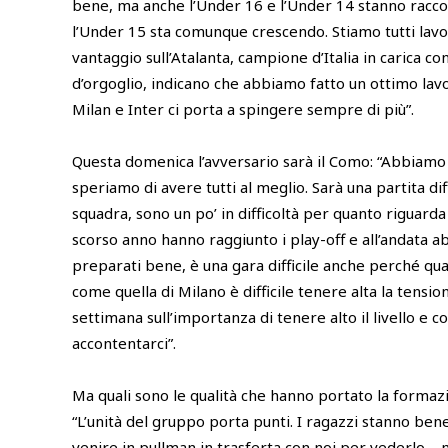
bene, ma anche l’Under 16 e l’Under 14 stanno raccog
l’Under 15 sta comunque crescendo. Stiamo tutti lavor
vantaggio sull’Atalanta, campione d’Italia in carica c
d’orgoglio, indicano che abbiamo fatto un ottimo lavo
Milan e Inter ci porta a spingere sempre di più”.
Questa domenica l’avversario sarà il Como: “Abbiamo 
speriamo di avere tutti al meglio. Sarà una partita dif
squadra, sono un po’ in difficoltà per quanto riguarda 
scorso anno hanno raggiunto i play-off e all’andata 
preparati bene, è una gara difficile anche perché qu
come quella di Milano è difficile tenere alta la tensi
settimana sull’importanza di tenere alto il livello e c
accontentarci”.
Ma quali sono le qualità che hanno portato la formazio
“L’unità del gruppo porta punti. I ragazzi stanno be
venire in pullman in trasferta con noi per vederlo –