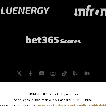
twitter
facebook
youtube
instagram
tiktok
twitch
linkedin
UDINESE CALCIO S.p.A. Unipersonale
Sede Legale e Uffici: Viale A. e A. Candolini, 2 33100 Udine
432 544911 Fax 0432 544933
Note legali
,
Privacy
,
Cookie Policy
e
Whistleb