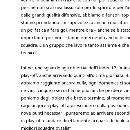
perché non si arriva lassù solo per lo spirito e per 
dalle grandi qualità difensive, abbiamo difensori top
stanno prendendo consapevolezza anche i giocatori of
un po’ fatica a fare gol, mentre ora – anche se è sta
importante per noi – stanno emergendo anche le cara
squadra. È un gruppo che lavora tanto assieme e che 
tecnico”.
Infine, uno sguardo agli obiettivi dell’Under 17: “A ini
play-off, anche arrivando quinti all’ultima giornata. 
abbiamo raggiunto ancora nulla, ogni domenica ci s
ne vinci cinque o sei di fila ne puoi anche perdere cinqu
poniamo degli obiettivi a breve termine, al momento q
raggiungere i play-off a prescindere dalla posizione,
nove punti necessari, punteremo ad arrivare secondi 
di play-off e andare direttamente ai quarti di finale a
migliori squadre d’Italia”.