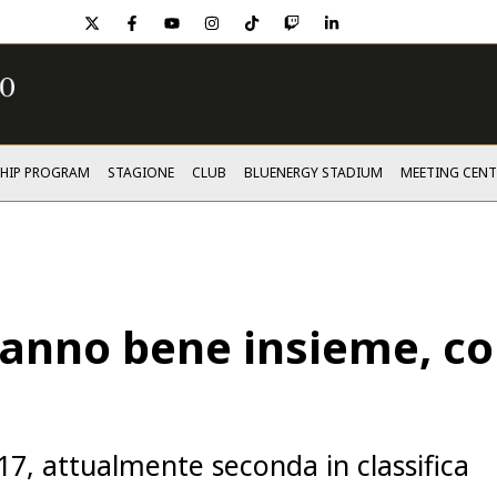
twitter
facebook
youtube
instagram
tiktok
twitch
linkedin
SHIP PROGRAM
STAGIONE
CLUB
BLUENERGY STADIUM
MEETING CENT
stanno bene insieme, con
 17, attualmente seconda in classifica