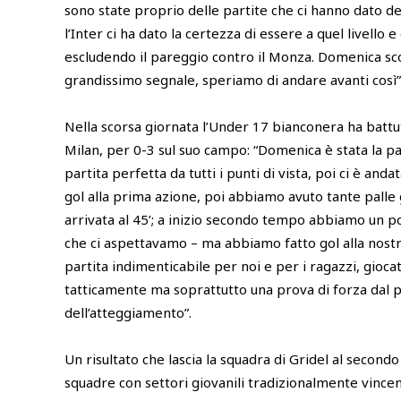
sono state proprio delle partite che ci hanno dato dei
l’Inter ci ha dato la certezza di essere a quel livello
escludendo il pareggio contro il Monza. Domenica s
grandissimo segnale, speriamo di andare avanti così”
Nella scorsa giornata l’Under 17 bianconera ha battut
Milan, per 0-3 sul suo campo: “Domenica è stata la part
partita perfetta da tutti i punti di vista, poi ci è an
gol alla prima azione, poi abbiamo avuto tante palle 
arrivata al 45’; a inizio secondo tempo abbiamo un po
che ci aspettavamo – ma abbiamo fatto gol alla nostr
partita indimenticabile per noi e per i ragazzi, gio
tatticamente ma soprattutto una prova di forza dal pu
dell’atteggiamento”.
Un risultato che lascia la squadra di Gridel al secondo 
squadre con settori giovanili tradizionalmente vincen