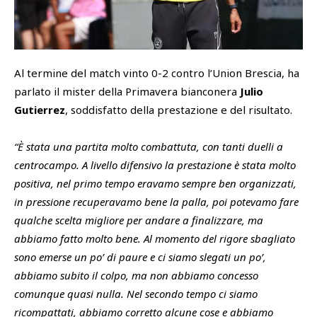
SHOP
Academy
Cattedra Universidad Europea
Al termine del match vinto 0-2 contro l’Union Brescia, ha
PHOTOGALLERY
Esports
parlato il mister della Primavera bianconera
Julio
Gutierrez
, soddisfatto della prestazione e del risultato.
“È stata una partita molto combattuta, con tanti duelli a
centrocampo. A livello difensivo la prestazione è stata molto
positiva, nel primo tempo eravamo sempre ben organizzati,
in pressione recuperavamo bene la palla, poi potevamo fare
qualche scelta migliore per andare a finalizzare, ma
abbiamo fatto molto bene. Al momento del rigore sbagliato
sono emerse un po’ di paure e ci siamo slegati un po’,
abbiamo subito il colpo, ma non abbiamo concesso
comunque quasi nulla. Nel secondo tempo ci siamo
ricompattati, abbiamo corretto alcune cose e abbiamo