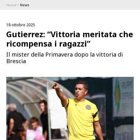
Home
News
ABBONAMENTI
18 ottobre 2025
1896 MEMBERSHIP PROGRAM
Gutierrez: “Vittoria meritata che
ricompensa i ragazzi”
STAGIONE
Il mister della Primavera dopo la vittoria di
Brescia
CLUB
Serie A
BLUENERGY STADIUM
Coppa Italia
MEETING CENTER
SPONSOR
Calendari e Risultati
Classifiche
SQUADRE