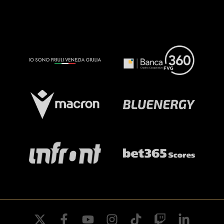
twitter
facebook
youtube
instagram
tiktok
twitch
linkedin