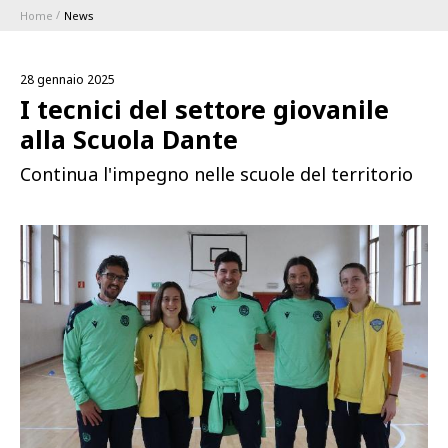
Home
News
ABBONAMENTI
28 gennaio 2025
1896 MEMBERSHIP PROGRAM
I tecnici del settore giovanile
alla Scuola Dante
STAGIONE
Continua l'impegno nelle scuole del territorio
CLUB
Serie A
BLUENERGY STADIUM
Coppa Italia
MEETING CENTER
SPONSOR
Calendari e Risultati
Classifiche
SQUADRE