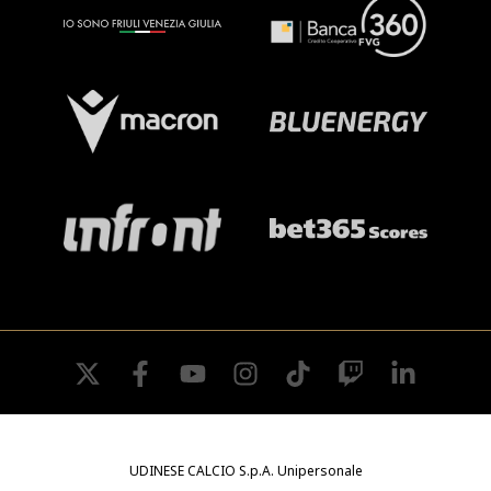
twitter
facebook
youtube
instagram
tiktok
twitch
linkedin
UDINESE CALCIO S.p.A. Unipersonale