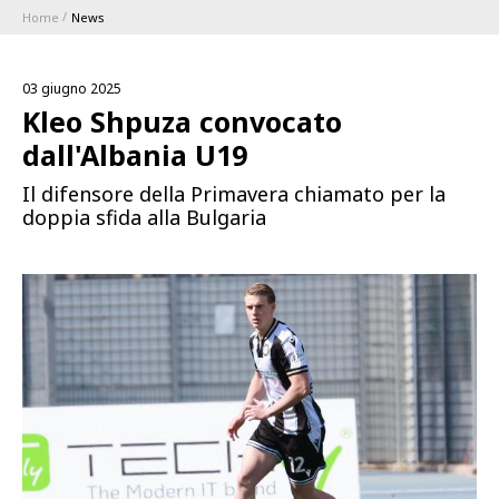
Home
News
ABBONAMENTI
03 giugno 2025
1896 MEMBERSHIP PROGRAM
Kleo Shpuza convocato
dall'Albania U19
STAGIONE
Il difensore della Primavera chiamato per la
doppia sfida alla Bulgaria
CLUB
Serie A
BLUENERGY STADIUM
Coppa Italia
MEETING CENTER
SPONSOR
Calendari e Risultati
Classifiche
SQUADRE