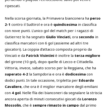
ripescati.
Nella scorsa giornata, la Primavera bianconera ha
perso
2-1
contro il Sudtirol e ora è
quindicesima
in classifica
con nove punti. L’unico gol del match per i ragazzi di
Gutierrez lo ha segnato
Giulio Vinciati
, ora
secondo
in
classifica marcatori con 6 gol (assieme ad altri tre
giocatori). La coppia d’attacco composta proprio da
Vinciati e da
Patrick Visintini
è inoltre la
terza migliore
del girone (10 gol), dopo quelle di Lecco e Cittadella.
Vittoria, invece, sabato scorso per la Reggiana, che ha
superato 4-2
la Sampdoria e ora è
dodicesima
con
dodici punti. In tale occasione, tripletta per
Edoardo
Cavaliere
, che ora è il miglior marcatore degli emiliani
con
4 gol
. Nelle fila dei bianconeri da segnalare la striscia
ancora aperta di minuti consecutivi giocati da
Lorenzo
Mossolin
, che è
sempre rimasto in campo
dal primo