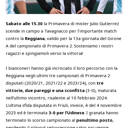
SHOP
Academy
Sabato alle 15.30
la Primavera di mister Julio Gutierrez
Cattedra Universidad Europea
PHOTOGALLERY
Esports
scende in campo a Tavagnacco per l’importante match
contro la
Reggiana
, valido per la 13a giornata del Girone
A del campionato di Primavera 2. Sosteniamo i nostri
ragazzi e spingiamoli verso la vittoria!
I bianconeri hanno già incrociato il loro percorso con la
Reggiana negli ultimi tre campionati di Primavera 2
disputati (2020/21, 2021/22 e 2023/24), con
tre
vittorie, due pareggi e una sconfitta
(3-0), maturata
nell’ultimo incontro, risalente al 10 febbraio 2024.
L’ultima sfida disputata in Friuli, invece, è del 4 novembre
2023 ed è terminata
3-0 per l’Udinese
. I granata hanno
terminato lo scorso campionato al
penultimo posto
,
perdendo il playout retrocessione salvo poi venire