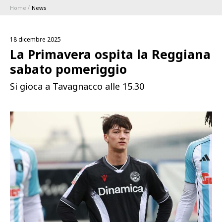
Home
News
ABBONAMENTI
18 dicembre 2025
1896 MEMBERSHIP PROGRAM
La Primavera ospita la Reggiana
sabato pomeriggio
STAGIONE
Si gioca a Tavagnacco alle 15.30
CLUB
Serie A
BLUENERGY STADIUM
Coppa Italia
MEETING CENTER
SPONSOR
Calendari e Risultati
Classifiche
SQUADRE