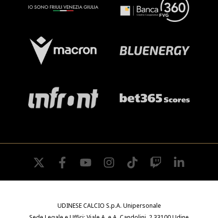
twitter
facebook
youtube
instagram
tiktok
twitch
linkedin
UDINESE CALCIO S.p.A. Unipersonale
Sede Legale e Uffici: Viale A. e A. Candolini, 2 33100 Udine