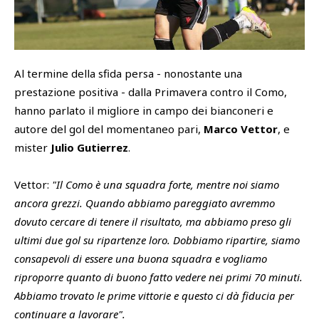
SHOP
Academy
Cattedra Universidad Europea
Al termine della sfida persa - nonostante una
PHOTOGALLERY
Esports
prestazione positiva - dalla Primavera contro il Como,
hanno parlato il migliore in campo dei bianconeri e
autore del gol del momentaneo pari,
Marco Vettor
, e
mister
Julio Gutierrez
.
Vettor:
"Il Como è una squadra forte, mentre noi siamo
ancora grezzi. Quando abbiamo pareggiato avremmo
dovuto cercare di tenere il risultato, ma abbiamo preso gli
ultimi due gol su ripartenze loro. Dobbiamo ripartire, siamo
consapevoli di essere una buona squadra e vogliamo
riproporre quanto di buono fatto vedere nei primi 70 minuti.
Abbiamo trovato le prime vittorie e questo ci dà fiducia per
continuare a lavorare".