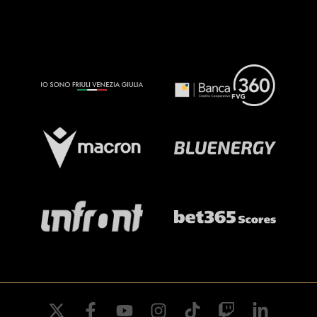
twitter
facebook
youtube
instagram
tiktok
twitch
linkedin