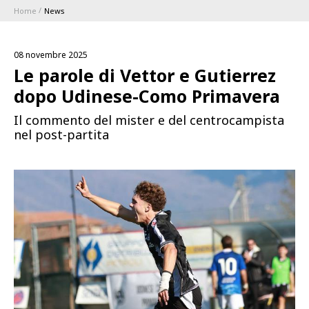
Home
News
ABBONAMENTI
08 novembre 2025
1896 MEMBERSHIP PROGRAM
Le parole di Vettor e Gutierrez
dopo Udinese-Como Primavera
STAGIONE
Il commento del mister e del centrocampista
nel post-partita
CLUB
Serie A
BLUENERGY STADIUM
Coppa Italia
MEETING CENTER
SPONSOR
Calendari e Risultati
Classifiche
SQUADRE