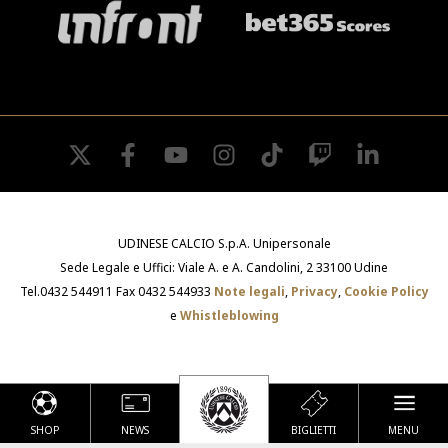
twitter
facebook
youtube
instagram
tiktok
twitch
linkedin
UDINESE CALCIO S.p.A. Unipersonale
Sede Legale e Uffici: Viale A. e A. Candolini, 2 33100 Udine
Tel.0432 544911 Fax 0432 544933
Note legali
,
Privacy
,
Cookie Policy
e
Whistleblowing
SHOP
NEWS
BIGLIETTI
MENU
Le tue preferenze relative alla privacy