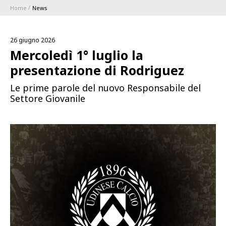
Home
News
ABBONAMENTI
26 giugno 2026
1896 MEMBERSHIP PROGRAM
Mercoledì 1° luglio la
presentazione di Rodriguez
STAGIONE
Le prime parole del nuovo Responsabile del
Settore Giovanile
CLUB
Serie A
BLUENERGY STADIUM
Coppa Italia
MEETING CENTER
SPONSOR
Calendari e Risultati
Classifiche
SQUADRE