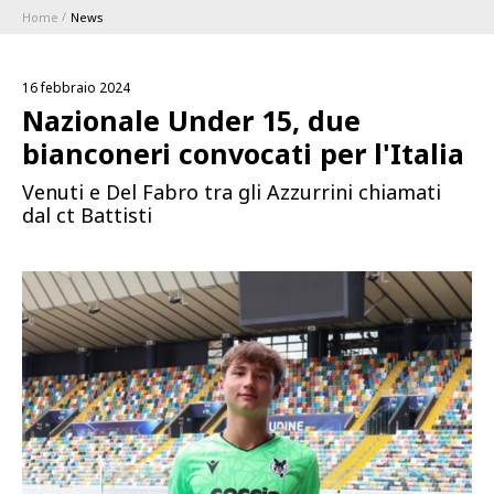
Home
News
ABBONAMENTI
16 febbraio 2024
1896 MEMBERSHIP PROGRAM
Nazionale Under 15, due
bianconeri convocati per l'Italia
STAGIONE
Venuti e Del Fabro tra gli Azzurrini chiamati
dal ct Battisti
CLUB
Serie A
BLUENERGY STADIUM
Coppa Italia
MEETING CENTER
SPONSOR
Calendari e Risultati
Classifiche
SQUADRE