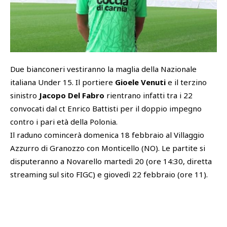
SHOP
Academy
Cattedra Universidad Europea
PHOTOGALLERY
Esports
Due bianconeri vestiranno la maglia della Nazionale
italiana Under 15. Il portiere
Gioele Venuti
e il terzino
sinistro
Jacopo Del Fabro
rientrano infatti tra i 22
convocati dal ct Enrico Battisti per il doppio impegno
contro i pari età della Polonia.
Il raduno comincerà domenica 18 febbraio al Villaggio
Azzurro di Granozzo con Monticello (NO). Le partite si
disputeranno a Novarello martedì 20 (ore 14:30, diretta
streaming sul sito FIGC) e giovedì 22 febbraio (ore 11).