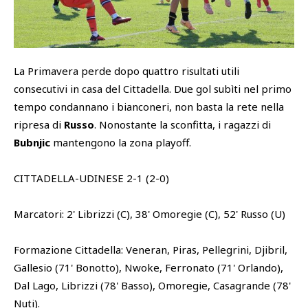
SHOP
Academy
Cattedra Universidad Europea
La Primavera perde dopo quattro risultati utili
PHOTOGALLERY
Esports
consecutivi in casa del Cittadella. Due gol subìti nel primo
tempo condannano i bianconeri, non basta la rete nella
ripresa di
Russo
. Nonostante la sconfitta, i ragazzi di
Bubnjic
mantengono la zona playoff.
CITTADELLA-UDINESE 2-1 (2-0)
Marcatori: 2' Librizzi (C), 38' Omoregie (C), 52' Russo (U)
Formazione Cittadella: Veneran, Piras, Pellegrini, Djibril,
Gallesio (71' Bonotto), Nwoke, Ferronato (71' Orlando),
Dal Lago, Librizzi (78' Basso), Omoregie, Casagrande (78'
Nuti).