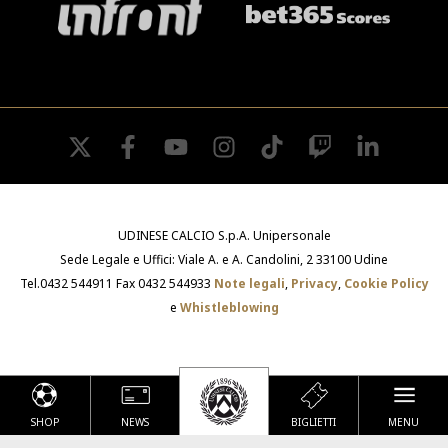
twitter
facebook
youtube
instagram
tiktok
twitch
linkedin
UDINESE CALCIO S.p.A. Unipersonale
Sede Legale e Uffici: Viale A. e A. Candolini, 2 33100 Udine
Tel.0432 544911 Fax 0432 544933
Note legali
,
Privacy
,
Cookie Policy
e
Whistleblowing
SHOP
NEWS
BIGLIETTI
MENU
Le tue preferenze relative alla privacy