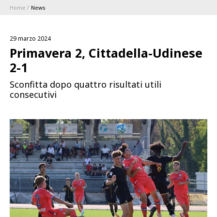
Home
News
ABBONAMENTI
29 marzo 2024
1896 MEMBERSHIP PROGRAM
Primavera 2, Cittadella-Udinese
2-1
STAGIONE
Sconfitta dopo quattro risultati utili
consecutivi
CLUB
Serie A
BLUENERGY STADIUM
Coppa Italia
MEETING CENTER
SPONSOR
Calendari e Risultati
Classifiche
SQUADRE