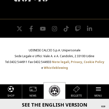
twitter
facebook
youtube
instagram
tiktok
twitch
linkedin
UDINESE CALCIO S.p.A. Unipersonale
Sede Legale e Uffici: Viale A. e A. Candolini, 2 33100 Udine
Tel.0432 544911 Fax 0432 544933
Note legali
,
Privacy
,
Cookie Policy
e
Whistleblowing
SHOP
NEWS
BIGLIETTI
MENU
Le tue preferenze relative alla privacy
SEE THE ENGLISH VERSION
Informativa sulla raccolta