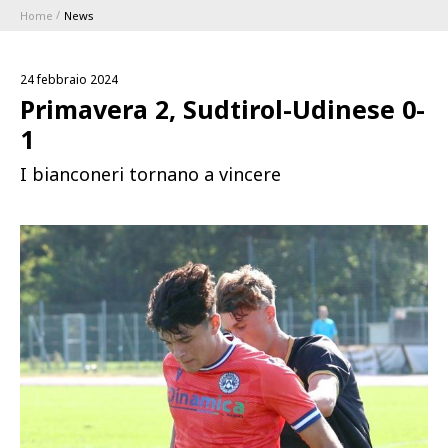
Home
News
ABBONAMENTI
24 febbraio 2024
1896 MEMBERSHIP PROGRAM
Primavera 2, Sudtirol-Udinese 0-
1
STAGIONE
I bianconeri tornano a vincere
CLUB
Serie A
BLUENERGY STADIUM
Coppa Italia
MEETING CENTER
SPONSOR
Calendari e Risultati
Classifiche
SQUADRE