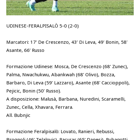
SHOP
Academy
UDINESE-FERALPISALÒ 5-0 (2-0)
Cattedra Universidad Europea
PHOTOGALLERY
Esports
Marcatori: 17’ De Crescenzo, 43’ Di Leva, 49’ Bonin, 58’
Asante, 66’ Russo
Formazione Udinese: Mosca, De Crescenzo (68’ Zunec),
Palma, Nwachukwu, Abankwah (68’ Olivo), Bozza,
Barbaro, Di Leva (59’ Lazzaro), Asante (68’ Caccioppoli),
Pejicic, Bonin (50’ Russo).
A disposizione: Malusà, Barbana, Nuredini, Scaramelli,
Zunec, Cella, Xhavara, Ferrara.
All. Bubnjic
Formazione Feralpisalò: Lovato, Ranieri, Rebussi,
Brognoli (46’ Telalovic), Pacurar (65’ Danesi), Rubagotti,