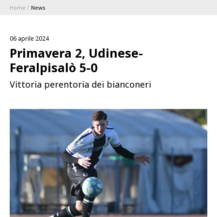
Home
News
ABBONAMENTI
06 aprile 2024
1896 MEMBERSHIP PROGRAM
Primavera 2, Udinese-
Feralpisalò 5-0
STAGIONE
Vittoria perentoria dei bianconeri
CLUB
Serie A
BLUENERGY STADIUM
Coppa Italia
MEETING CENTER
SPONSOR
Calendari e Risultati
Classifiche
SQUADRE