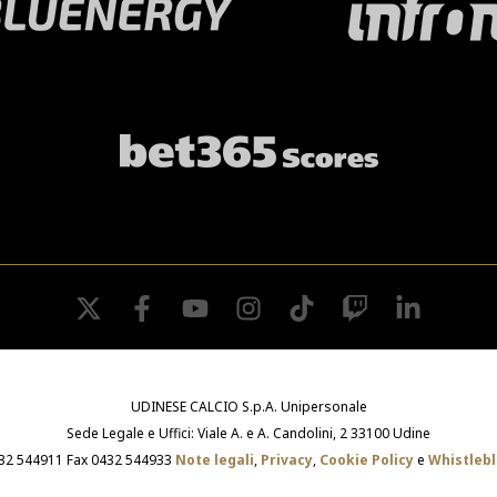
twitter
facebook
youtube
instagram
tiktok
twitch
linkedin
UDINESE CALCIO S.p.A. Unipersonale
Sede Legale e Uffici: Viale A. e A. Candolini, 2 33100 Udine
432 544911 Fax 0432 544933
Note legali
,
Privacy
,
Cookie Policy
e
Whistleb