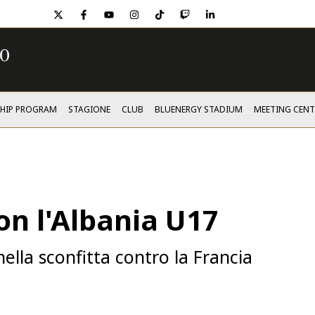
twitter
facebook
youtube
instagram
tiktok
twitch
linkedin
SHIP PROGRAM
STAGIONE
CLUB
BLUENERGY STADIUM
MEETING CENT
n l'Albania U17
ella sconfitta contro la Francia