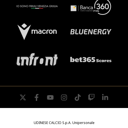
twitter
facebook
youtube
instagram
tiktok
twitch
linkedin
UDINESE CALCIO S.p.A. Unipersonale