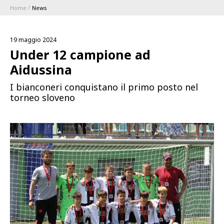
Home
News
ABBONAMENTI
19 maggio 2024
1896 MEMBERSHIP PROGRAM
Under 12 campione ad
Aidussina
STAGIONE
I bianconeri conquistano il primo posto nel
torneo sloveno
CLUB
Serie A
BLUENERGY STADIUM
Coppa Italia
MEETING CENTER
SPONSOR
Calendari e Risultati
Classifiche
SQUADRE