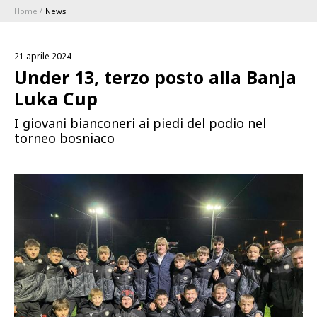
Home
News
ABBONAMENTI
21 aprile 2024
1896 MEMBERSHIP PROGRAM
Under 13, terzo posto alla Banja
Luka Cup
STAGIONE
I giovani bianconeri ai piedi del podio nel
torneo bosniaco
CLUB
Serie A
BLUENERGY STADIUM
Coppa Italia
MEETING CENTER
SPONSOR
Calendari e Risultati
Classifiche
SQUADRE