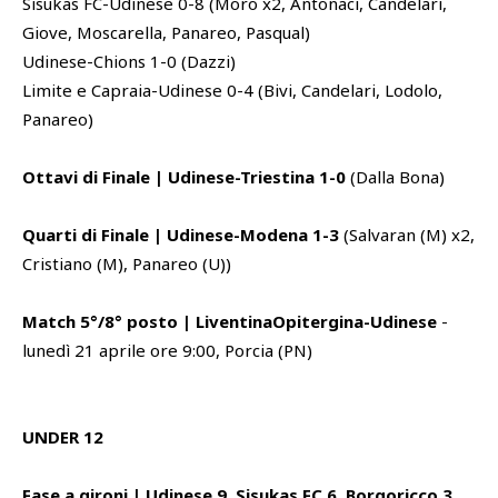
Sisukas FC-Udinese 0-8 (Moro x2, Antonaci, Candelari,
Giove, Moscarella, Panareo, Pasqual)
Udinese-Chions 1-0 (Dazzi)
Limite e Capraia-Udinese 0-4 (Bivi, Candelari, Lodolo,
Panareo)
Ottavi di Finale | Udinese-Triestina 1-0
(Dalla Bona)
Quarti di Finale | Udinese-Modena 1-3
(Salvaran (M) x2,
Cristiano (M), Panareo (U))
Match 5°/8° posto | LiventinaOpitergina-Udinese
-
lunedì 21 aprile ore 9:00, Porcia (PN)
UNDER 12
Fase a gironi | Udinese 9, Sisukas FC 6, Borgoricco 3,