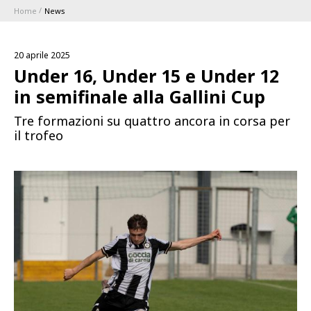
Home
News
ABBONAMENTI
20 aprile 2025
1896 MEMBERSHIP PROGRAM
Under 16, Under 15 e Under 12
in semifinale alla Gallini Cup
STAGIONE
Tre formazioni su quattro ancora in corsa per
il trofeo
CLUB
Serie A
BLUENERGY STADIUM
Coppa Italia
MEETING CENTER
SPONSOR
Calendari e Risultati
Classifiche
SQUADRE