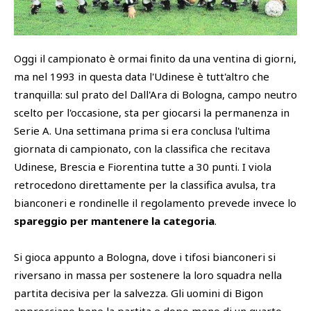
SHOP
Academy
Cattedra Universidad Europea
Oggi il campionato è ormai finito da una ventina di giorni,
PHOTOGALLERY
Esports
ma nel 1993 in questa data l'Udinese è tutt'altro che
tranquilla: sul prato del Dall'Ara di Bologna, campo neutro
scelto per l'occasione, sta per giocarsi la permanenza in
Serie A. Una settimana prima si era conclusa l'ultima
giornata di campionato, con la classifica che recitava
Udinese, Brescia e Fiorentina tutte a 30 punti. I viola
retrocedono direttamente per la classifica avulsa, tra
bianconeri e rondinelle il regolamento prevede invece lo
spareggio per mantenere la categoria
.
Si gioca appunto a Bologna, dove i tifosi bianconeri si
riversano in massa per sostenere la loro squadra nella
partita decisiva per la salvezza. Gli uomini di Bigon