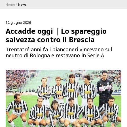
Home
News
ABBONAMENTI
12 giugno 2026
1896 MEMBERSHIP PROGRAM
Accadde oggi | Lo spareggio
salvezza contro il Brescia
STAGIONE
Trentatré anni fa i bianconeri vincevano sul
neutro di Bologna e restavano in Serie A
CLUB
Serie A
BLUENERGY STADIUM
Coppa Italia
MEETING CENTER
SPONSOR
Calendari e Risultati
Classifiche
SQUADRE