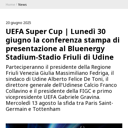
Home
News
ABBONAMENTI
20 giugno 2025
1896 MEMBERSHIP PROGRAM
UEFA Super Cup | Lunedì 30
giugno la conferenza stampa di
STAGIONE
presentazione al Bluenergy
Stadium-Stadio Friuli di Udine
CLUB
Parteciperanno il presidente della Regione
Friuli Venezia Giulia Massimiliano Fedriga, il
Serie A
BLUENERGY STADIUM
sindaco di Udine Alberto Felice De Toni, il
Coppa Italia
direttore generale dell'Udinese Calcio Franco
Collavino e il presidente della FIGC e primo
MEETING CENTER
vicepresidente UEFA Gabriele Gravina.
Mercoledì 13 agosto la sfida tra Paris Saint-
Germain e Tottenham
SPONSOR
Calendari e Risultati
Classifiche
SQUADRE