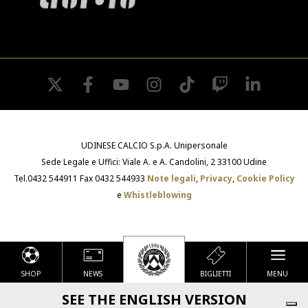
twitter
facebook
youtube
instagram
tiktok
twitch
linkedin
UDINESE CALCIO S.p.A. Unipersonale
Sede Legale e Uffici: Viale A. e A. Candolini, 2 33100 Udine
Tel.0432 544911 Fax 0432 544933
Note legali
,
Privacy
,
Cookie Policy
e
Whistleblowing
SHOP
NEWS
BIGLIETTI
MENU
Le tue preferenze relative alla privacy
SEE THE ENGLISH VERSION
Informativa sulla raccolta