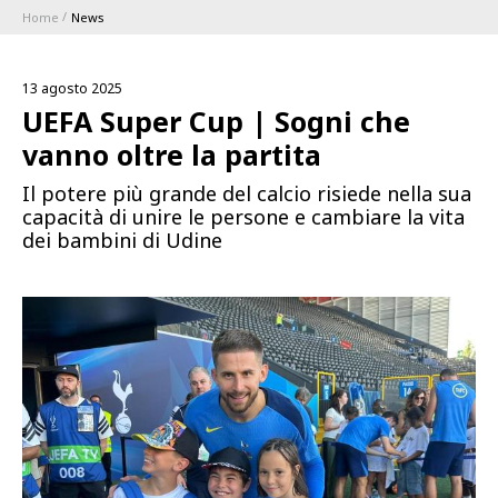
Home
News
ABBONAMENTI
13 agosto 2025
1896 MEMBERSHIP PROGRAM
UEFA Super Cup | Sogni che
vanno oltre la partita
STAGIONE
Il potere più grande del calcio risiede nella sua
capacità di unire le persone e cambiare la vita
CLUB
dei bambini di Udine
Serie A
BLUENERGY STADIUM
Coppa Italia
MEETING CENTER
SPONSOR
Calendari e Risultati
Classifiche
SQUADRE