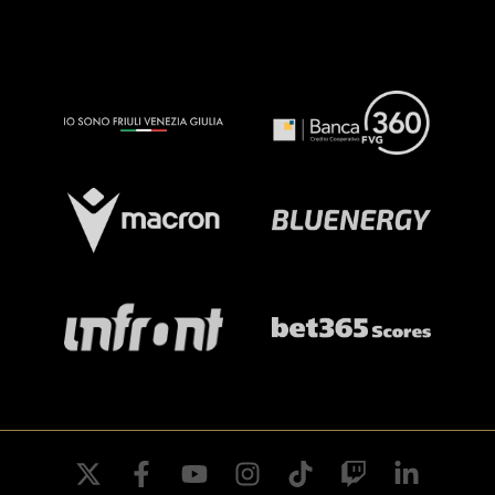
twitter
facebook
youtube
instagram
tiktok
twitch
linkedin