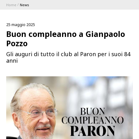
Home
News
ABBONAMENTI
25 maggio 2025
1896 MEMBERSHIP PROGRAM
Buon compleanno a Gianpaolo
Pozzo
STAGIONE
Gli auguri di tutto il club al Paron per i suoi 84
anni
CLUB
Serie A
BLUENERGY STADIUM
Coppa Italia
MEETING CENTER
SPONSOR
Calendari e Risultati
Classifiche
SQUADRE