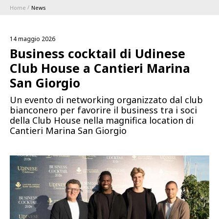
Home
News
ABBONAMENTI
14 maggio 2026
1896 MEMBERSHIP PROGRAM
Business cocktail di Udinese
Club House a Cantieri Marina
STAGIONE
San Giorgio
Un evento di networking organizzato dal club
CLUB
bianconero per favorire il business tra i soci
della Club House nella magnifica location di
Serie A
Cantieri Marina San Giorgio
BLUENERGY STADIUM
Coppa Italia
MEETING CENTER
SPONSOR
Calendari e Risultati
Classifiche
SQUADRE