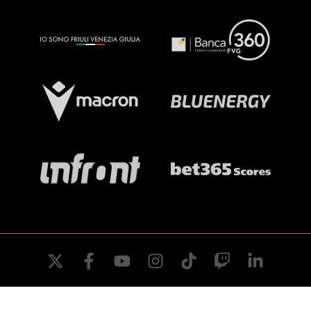
twitter
facebook
youtube
instagram
tiktok
twitch
linkedin