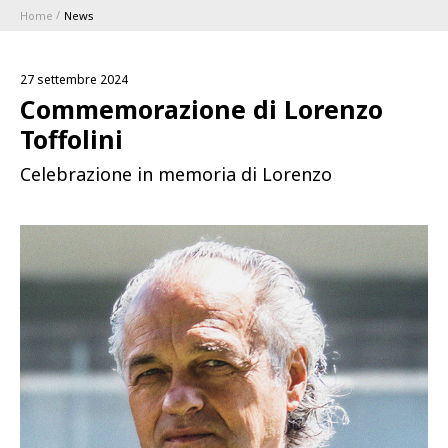
Home
News
ABBONAMENTI
27 settembre 2024
1896 MEMBERSHIP PROGRAM
Commemorazione di Lorenzo
Toffolini
STAGIONE
Celebrazione in memoria di Lorenzo
CLUB
Serie A
BLUENERGY STADIUM
Coppa Italia
MEETING CENTER
SPONSOR
Calendari e Risultati
Classifiche
SQUADRE