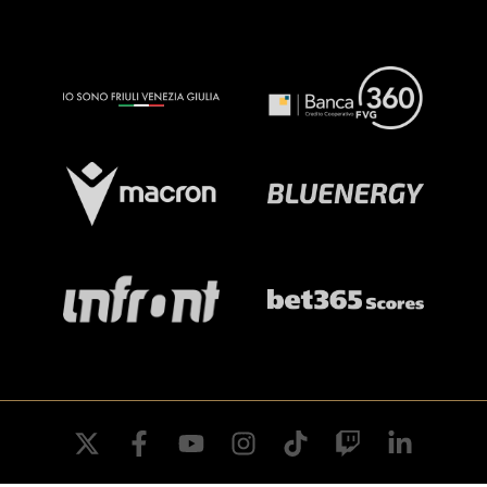
twitter
facebook
youtube
instagram
tiktok
twitch
linkedin