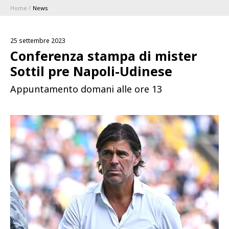
Home
News
ABBONAMENTI
25 settembre 2023
1896 MEMBERSHIP PROGRAM
Conferenza stampa di mister
Sottil pre Napoli-Udinese
STAGIONE
Appuntamento domani alle ore 13
CLUB
Serie A
BLUENERGY STADIUM
Coppa Italia
MEETING CENTER
SPONSOR
Calendari e Risultati
Classifiche
SQUADRE