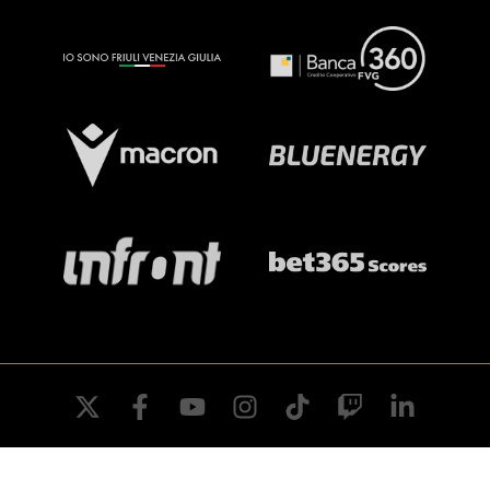
twitter
facebook
youtube
instagram
tiktok
twitch
linkedin