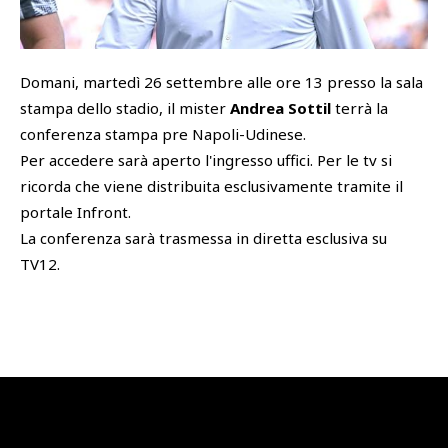
SHOP
Academy
Domani, martedì 26 settembre alle ore 13 presso la sala
Cattedra Universidad Europea
PHOTOGALLERY
Esports
stampa dello stadio, il mister
Andrea Sottil
terrà la
conferenza stampa pre Napoli-Udinese.
Per accedere sarà aperto l'ingresso uffici. Per le tv si
ricorda che viene distribuita esclusivamente tramite il
portale Infront.
La conferenza sarà trasmessa in diretta esclusiva su
TV12.