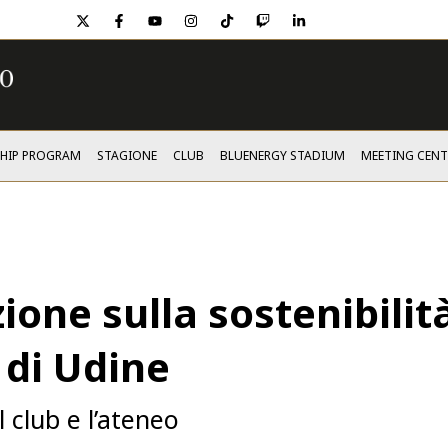
twitter
facebook
youtube
instagram
tiktok
twitch
linkedin
SHIP PROGRAM
STAGIONE
CLUB
BLUENERGY STADIUM
MEETING CENT
ione sulla sostenibilit
 di Udine
l club e l’ateneo