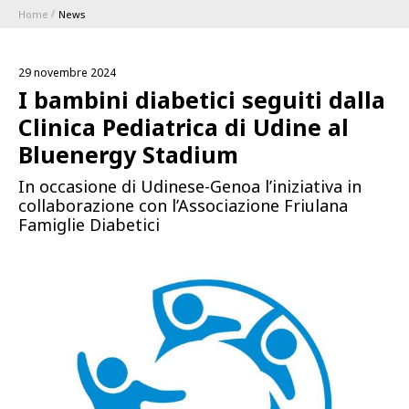
Home
News
ABBONAMENTI
29 novembre 2024
1896 MEMBERSHIP PROGRAM
I bambini diabetici seguiti dalla
Clinica Pediatrica di Udine al
STAGIONE
Bluenergy Stadium
In occasione di Udinese-Genoa l’iniziativa in
CLUB
collaborazione con l’Associazione Friulana
Famiglie Diabetici
Serie A
BLUENERGY STADIUM
Coppa Italia
MEETING CENTER
SPONSOR
Calendari e Risultati
Classifiche
SQUADRE