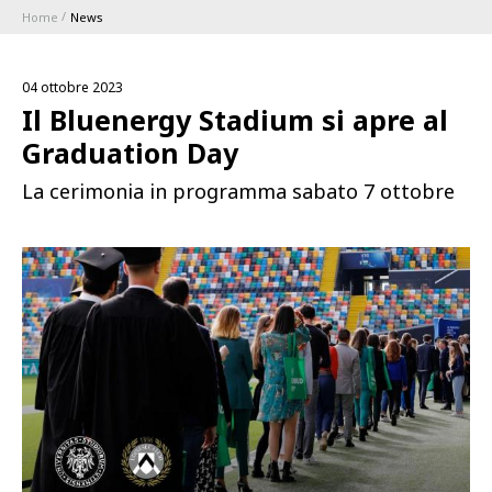
Home
News
ABBONAMENTI
04 ottobre 2023
1896 MEMBERSHIP PROGRAM
Il Bluenergy Stadium si apre al
Graduation Day
STAGIONE
La cerimonia in programma sabato 7 ottobre
CLUB
Serie A
BLUENERGY STADIUM
Coppa Italia
MEETING CENTER
SPONSOR
Calendari e Risultati
Classifiche
SQUADRE