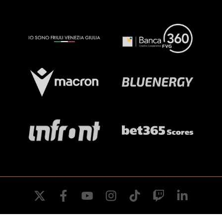
twitter
facebook
youtube
instagram
tiktok
twitch
linkedin