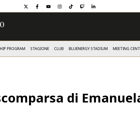
twitter
facebook
youtube
instagram
tiktok
twitch
linkedin
SHIP PROGRAM
STAGIONE
CLUB
BLUENERGY STADIUM
MEETING CENT
a scomparsa di Emanuela