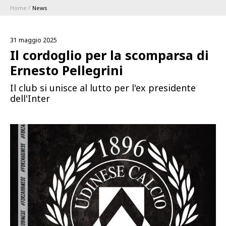
Home
News
ABBONAMENTI
31 maggio 2025
1896 MEMBERSHIP PROGRAM
Il cordoglio per la scomparsa di
Ernesto Pellegrini
STAGIONE
Il club si unisce al lutto per l'ex presidente
dell'Inter
CLUB
Serie A
BLUENERGY STADIUM
Coppa Italia
MEETING CENTER
SPONSOR
Calendari e Risultati
Classifiche
SQUADRE