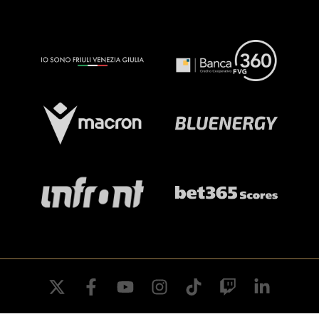
twitter
facebook
youtube
instagram
tiktok
twitch
linkedin