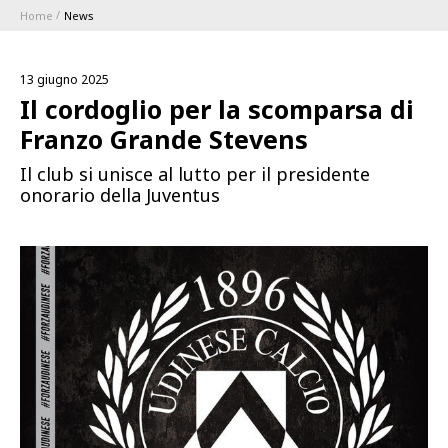
Home
News
ABBONAMENTI
13 giugno 2025
1896 MEMBERSHIP PROGRAM
Il cordoglio per la scomparsa di
Franzo Grande Stevens
STAGIONE
Il club si unisce al lutto per il presidente
onorario della Juventus
CLUB
Serie A
BLUENERGY STADIUM
Coppa Italia
MEETING CENTER
SPONSOR
Calendari e Risultati
Classifiche
SQUADRE