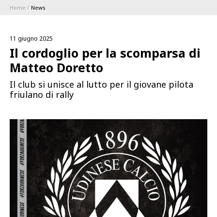
Home
News
ABBONAMENTI
11 giugno 2025
1896 MEMBERSHIP PROGRAM
Il cordoglio per la scomparsa di
Matteo Doretto
STAGIONE
Il club si unisce al lutto per il giovane pilota
friulano di rally
CLUB
Serie A
BLUENERGY STADIUM
Coppa Italia
MEETING CENTER
SPONSOR
Calendari e Risultati
Classifiche
SQUADRE