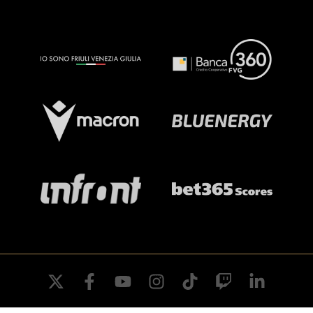
twitter
facebook
youtube
instagram
tiktok
twitch
linkedin