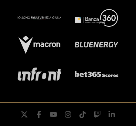
twitter
facebook
youtube
instagram
tiktok
twitch
linkedin