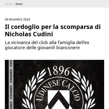
Home
News
ABBONAMENTI
04 dicembre 2024
1896 MEMBERSHIP PROGRAM
Il cordoglio per la scomparsa di
Nicholas Cudini
STAGIONE
La vicinanza del club alla famiglia dell'ex
giocatore delle giovanili bianconere
CLUB
Serie A
BLUENERGY STADIUM
Coppa Italia
MEETING CENTER
SPONSOR
Calendari e Risultati
Classifiche
SQUADRE