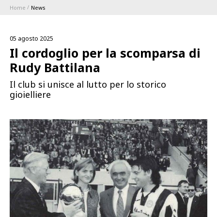
Home
News
ABBONAMENTI
05 agosto 2025
1896 MEMBERSHIP PROGRAM
Il cordoglio per la scomparsa di
Rudy Battilana
STAGIONE
Il club si unisce al lutto per lo storico
gioielliere
CLUB
Serie A
BLUENERGY STADIUM
Coppa Italia
MEETING CENTER
SPONSOR
Calendari e Risultati
Classifiche
SQUADRE