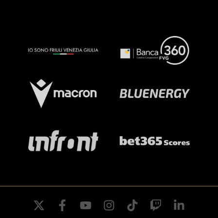
twitter
facebook
youtube
instagram
tiktok
twitch
linkedin