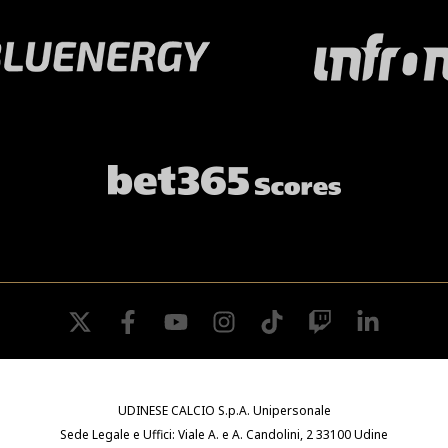
twitter
facebook
youtube
instagram
tiktok
twitch
linkedin
UDINESE CALCIO S.p.A. Unipersonale
Sede Legale e Uffici: Viale A. e A. Candolini, 2 33100 Udine