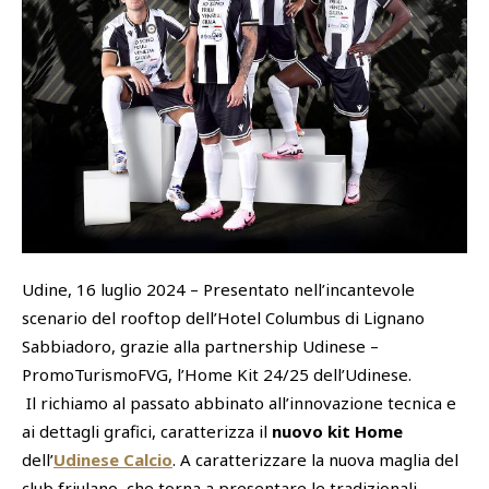
SHOP
Academy
Cattedra Universidad Europea
PHOTOGALLERY
Esports
Udine, 16 luglio 2024 – Presentato nell’incantevole
scenario del rooftop dell’Hotel Columbus di Lignano
Sabbiadoro, grazie alla partnership Udinese –
PromoTurismoFVG, l’Home Kit 24/25 dell’Udinese.
Il richiamo al passato abbinato all’innovazione tecnica e
ai dettagli grafici, caratterizza il
nuovo kit Home
dell’
Udinese Calcio
. A caratterizzare la nuova maglia del
club friulano, che torna a presentare le tradizionali