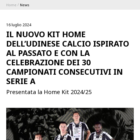
Home
News
ABBONAMENTI
16 luglio 2024
1896 MEMBERSHIP PROGRAM
IL NUOVO KIT HOME
DELL’UDINESE CALCIO ISPIRATO
STAGIONE
AL PASSATO E CON LA
CELEBRAZIONE DEI 30
CLUB
CAMPIONATI CONSECUTIVI IN
SERIE A
Serie A
BLUENERGY STADIUM
Coppa Italia
Presentata la Home Kit 2024/25
MEETING CENTER
SPONSOR
Calendari e Risultati
Classifiche
SQUADRE