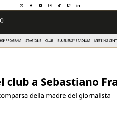
twitter
facebook
youtube
instagram
tiktok
twitch
linkedin
SHIP PROGRAM
STAGIONE
CLUB
BLUENERGY STADIUM
MEETING CENT
l club a Sebastiano Fr
 scomparsa della madre del giornalista