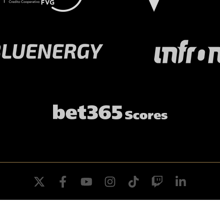
twitter
facebook
youtube
instagram
tiktok
twitch
linkedin