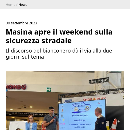
Home
News
ABBONAMENTI
30 settembre 2023
1896 MEMBERSHIP PROGRAM
Masina apre il weekend sulla
sicurezza stradale
STAGIONE
Il discorso del bianconero dà il via alla due
giorni sul tema
CLUB
Serie A
BLUENERGY STADIUM
Coppa Italia
MEETING CENTER
SPONSOR
Calendari e Risultati
Classifiche
SQUADRE