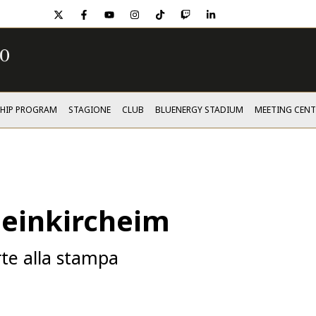
twitter
facebook
youtube
instagram
tiktok
twitch
linkedin
SHIP PROGRAM
STAGIONE
CLUB
BLUENERGY STADIUM
MEETING CENT
leinkircheim
rte alla stampa