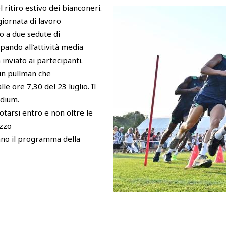
 ritiro estivo dei bianconeri.
giornata di lavoro
do a due sedute di
pando all’attività media
nviato ai partecipanti.
un pullman che
e ore 7,30 del 23 luglio. Il
adium.
otarsi entro e non oltre le
izzo
nno il programma della