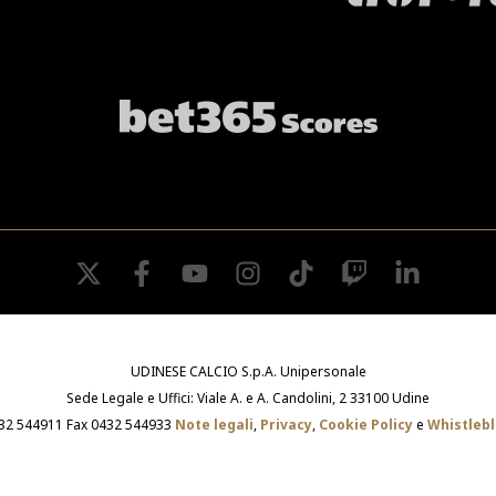
twitter
facebook
youtube
instagram
tiktok
twitch
linkedin
UDINESE CALCIO S.p.A. Unipersonale
Sede Legale e Uffici: Viale A. e A. Candolini, 2 33100 Udine
432 544911 Fax 0432 544933
Note legali
,
Privacy
,
Cookie Policy
e
Whistleb