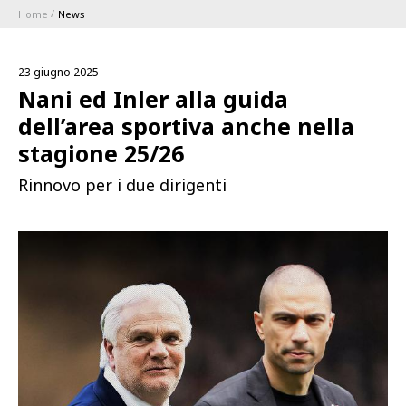
Home
News
ABBONAMENTI
23 giugno 2025
1896 MEMBERSHIP PROGRAM
Nani ed Inler alla guida
dell’area sportiva anche nella
STAGIONE
stagione 25/26
Rinnovo per i due dirigenti
CLUB
Serie A
BLUENERGY STADIUM
Coppa Italia
MEETING CENTER
SPONSOR
Calendari e Risultati
Classifiche
SQUADRE