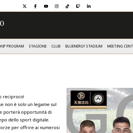
twitter
facebook
youtube
instagram
tiktok
twitch
linkedin
SHIP PROGRAM
STAGIONE
CLUB
BLUENERGY STADIUM
MEETING CENT
o reciproco!
se non è solo un legame sul
he porterà opportunità di
po dello sport digitale.
forze per offrire ai numerosi