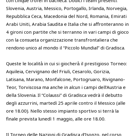
con cinque trofei in bacheca. Dodici i team presenti:
Slovenia, Austria, Messico, Portogallo, Irlanda, Norvegia,
Repubblica Ceca, Macedonia del Nord, Romania, Emirati
Arabi Uniti, Arabia Saudita e Italia che si affronteranno in
4 gironi con partite che si terranno in vari campi di gioco
con la consueta organizzazione transfrontaliera che
rendono unico al mondo il “Piccolo Mundial” di Gradisca.
Queste le località̀ in cui si giocherà̀ il prestigioso Torneo:
Aquileia, Cervignano del Friuli, Cesarolo, Gorizia,
Latisana, Marano, Monfalcone, Portogruaro, Rivignano-
Teor, Torviscosa ma anche in alcun i campi dell’Austria e
della Slovenia. Il “Colaussi” di Gradisca vedrà il debutto
degli azzurrini, martedì 25 aprile contro il Messico (alle
ore 18.00). Nello stesso impianto sportivo si terrà la
finale prevista lunedì 1 maggio, alle ore 18.00.
Il Torneo delle Nazioni di Gradisca d’Isonzo, nel corso