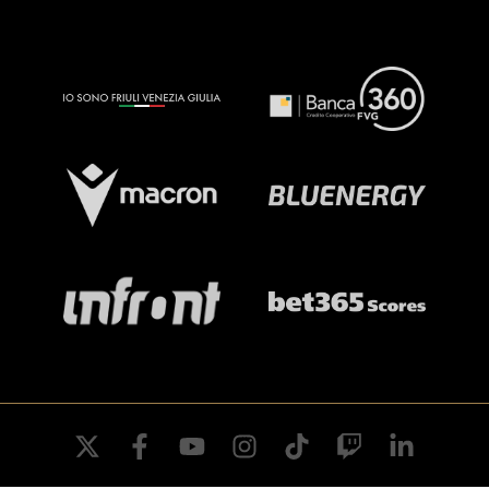
twitter
facebook
youtube
instagram
tiktok
twitch
linkedin