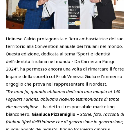
SHOP
Academy
Cattedra Universidad Europea
PHOTOGALLERY
Esports
Udinese Calcio protagonista e fiera ambasciatrice del suo
territorio alla Convention annuale dei friulani nel mondo.
Questa edizione, dedicata al tema “Sport e identità
dell’identità friulana nel mondo - Da Carnera a Parigi
2024”, ha permesso ancora una volta di rimarcare il forte
legame della società col Friuli Venezia Giulia e l’immenso
orgoglio che prova nel rappresentare il Nordest.
“Tre anni fa, quando abbiamo dedicato una maglia ai 140
Fogolars Furlans, abbiamo ricevuto testimonianze di tante
vite meravigliose
– ha detto il responsabile marketing
bianconero,
Gianluca Pizzamiglio
–
Storie, foto, racconti di
friulani tifosi dell’Udinese che di generazione in generazione,
in ogni angolo del pianeta, hanno trasmesso amore e