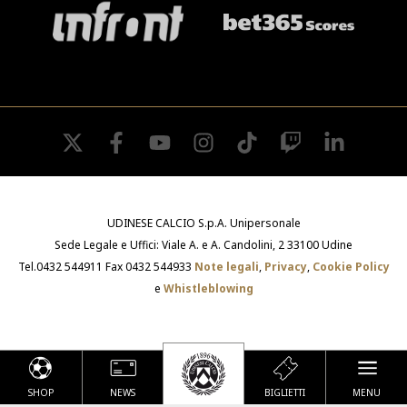
twitter
facebook
youtube
instagram
tiktok
twitch
linkedin
UDINESE CALCIO S.p.A. Unipersonale
Sede Legale e Uffici: Viale A. e A. Candolini, 2 33100 Udine
Tel.0432 544911 Fax 0432 544933
Note legali
,
Privacy
,
Cookie Policy
e
Whistleblowing
SHOP
NEWS
BIGLIETTI
MENU
Le tue preferenze relative alla privacy