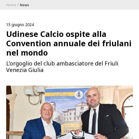
Home
News
ABBONAMENTI
15 giugno 2024
1896 MEMBERSHIP PROGRAM
Udinese Calcio ospite alla
Convention annuale dei friulani
STAGIONE
nel mondo
L’orgoglio del club ambasciatore del Friuli
CLUB
Venezia Giulia
Serie A
BLUENERGY STADIUM
Coppa Italia
MEETING CENTER
SPONSOR
Calendari e Risultati
Classifiche
SQUADRE