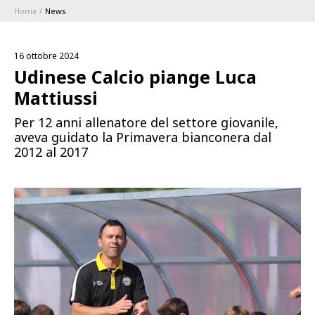
Home
News
ABBONAMENTI
16 ottobre 2024
1896 MEMBERSHIP PROGRAM
Udinese Calcio piange Luca
Mattiussi
STAGIONE
Per 12 anni allenatore del settore giovanile,
aveva guidato la Primavera bianconera dal
CLUB
2012 al 2017
Serie A
BLUENERGY STADIUM
Coppa Italia
MEETING CENTER
SPONSOR
Calendari e Risultati
Classifiche
SQUADRE